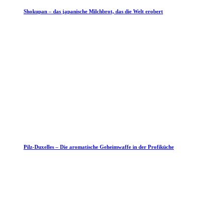
Shokupan – das japanische Milchbrot, das die Welt erobert
Pilz-Duxelles – Die aromatische Geheimwaffe in der Profiküche