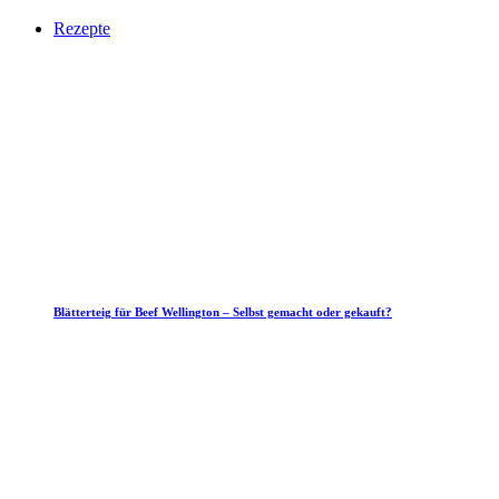
Rezepte
Blätterteig für Beef Wellington – Selbst gemacht oder gekauft?