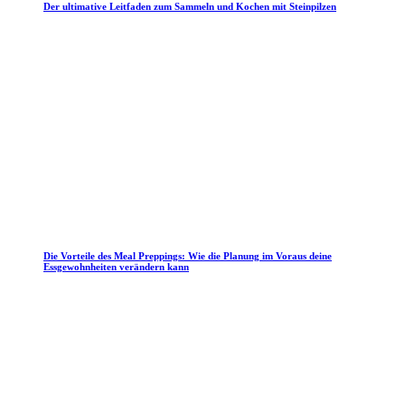
Der ultimative Leitfaden zum Sammeln und Kochen mit Steinpilzen
Die Vorteile des Meal Preppings: Wie die Planung im Voraus deine
Essgewohnheiten verändern kann