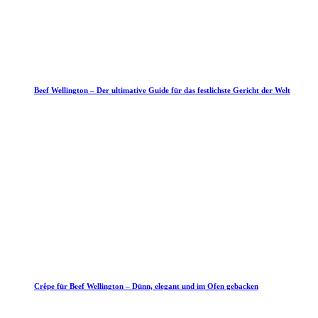
Beef Wellington – Der ultimative Guide für das festlichste Gericht der Welt
Crêpe für Beef Wellington – Dünn, elegant und im Ofen gebacken