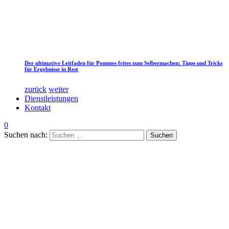
Der ultimative Leitfaden für Pommes frites zum Selbermachen: Tipps und Tricks
für Ergebnisse in Rest
zurück
weiter
Dienstleistungen
Kontakt
0
Suchen nach: