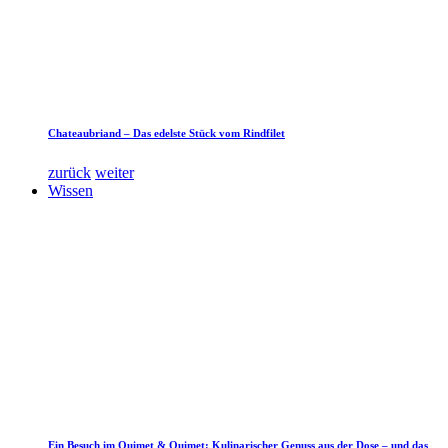
Chateaubriand – Das edelste Stück vom Rindfilet
zurück
weiter
Wissen
Ein Besuch im Quimet & Quimet: Kulinarischer Genuss aus der Dose – und das