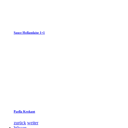
Sauce Hollandaise 1×1
Paella Krokant
zurück
weiter
Wissen