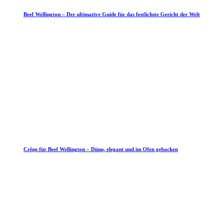
Beef Wellington – Der ultimative Guide für das festlichste Gericht der Welt
Crêpe für Beef Wellington – Dünn, elegant und im Ofen gebacken