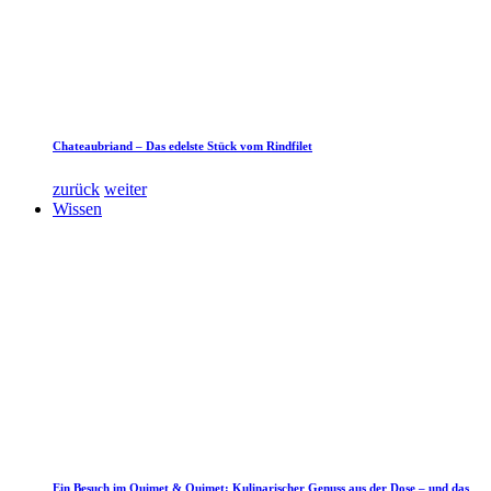
Chateaubriand – Das edelste Stück vom Rindfilet
zurück
weiter
Wissen
Ein Besuch im Quimet & Quimet: Kulinarischer Genuss aus der Dose – und das