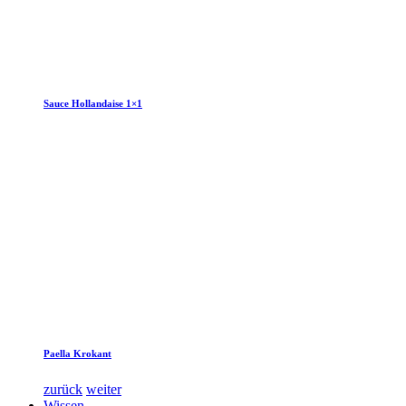
Sauce Hollandaise 1×1
Paella Krokant
zurück
weiter
Wissen