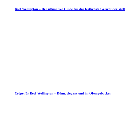
Beef Wellington – Der ultimative Guide für das festlichste Gericht der Welt
Crêpe für Beef Wellington – Dünn, elegant und im Ofen gebacken