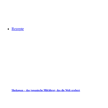
Rezepte
Shokupan – das japanische Milchbrot, das die Welt erobert