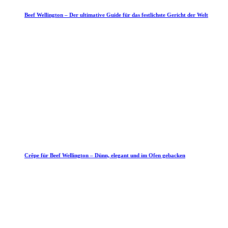
Beef Wellington – Der ultimative Guide für das festlichste Gericht der Welt
Crêpe für Beef Wellington – Dünn, elegant und im Ofen gebacken