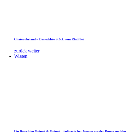
Chateaubriand – Das edelste Stück vom Rindfilet
zurück
weiter
Wissen
Ein Besuch im Quimet & Quimet: Kulinarischer Genuss aus der Dose – und das