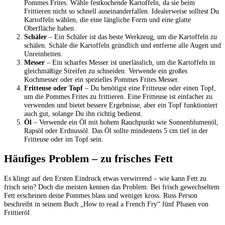
Pommes Frites. Wähle festkochende Kartoffeln, da sie beim
Frittieren nicht so schnell auseinanderfallen. Idealerweise solltest Du
Kartoffeln wählen, die eine längliche Form und eine glatte
Oberfläche haben.
Schäler
– Ein Schäler ist das beste Werkzeug, um die Kartoffeln zu
schälen. Schäle die Kartoffeln gründlich und entferne alle Augen und
Unreinheiten.
Messer
– Ein scharfes Messer ist unerlässlich, um die Kartoffeln in
gleichmäßige Streifen zu schneiden. Verwende ein großes
Kochmesser oder ein spezielles Pommes Frites Messer.
Fritteuse oder Topf
– Du benötigst eine Fritteuse oder einen Topf,
um die Pommes Frites zu frittieren. Eine Fritteuse ist einfacher zu
verwenden und bietet bessere Ergebnisse, aber ein Topf funktioniert
auch gut, solange Du ihn richtig bedienst.
Öl
– Verwende ein Öl mit hohem Rauchpunkt wie Sonnenblumenöl,
Rapsöl oder Erdnussöl. Das Öl sollte mindestens 5 cm tief in der
Fritteuse oder im Topf sein.
Häufiges Problem – zu frisches Fett
Es klingt auf den Ersten Eindruck etwas verwirrend – wie kann Fett zu
frisch sein? Doch die meisten kennen das Problem. Bei frisch gewechseltem
Fett erscheinen deine Pommes blass und weniger kross. Russ Person
beschreibt in seinem Buch „How to read a French Fry“ fünf Phasen von
Frittieröl.