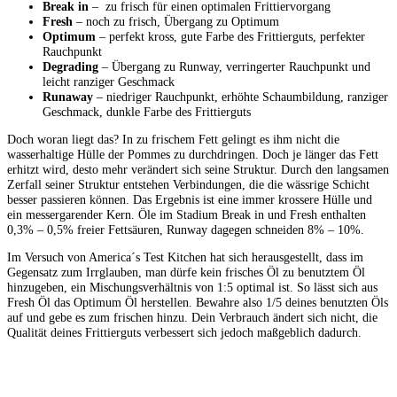
Break in
– zu frisch für einen optimalen Frittiervorgang
Fresh
– noch zu frisch, Übergang zu Optimum
Optimum
– perfekt kross, gute Farbe des Frittierguts, perfekter
Rauchpunkt
Degrading
– Übergang zu Runway, verringerter Rauchpunkt und
leicht ranziger Geschmack
Runaway
– niedriger Rauchpunkt, erhöhte Schaumbildung, ranziger
Geschmack, dunkle Farbe des Frittierguts
Doch woran liegt das? In zu frischem Fett gelingt es ihm nicht die
wasserhaltige Hülle der Pommes zu durchdringen. Doch je länger das Fett
erhitzt wird, desto mehr verändert sich seine Struktur. Durch den langsamen
Zerfall seiner Struktur entstehen Verbindungen, die die wässrige Schicht
besser passieren können. Das Ergebnis ist eine immer krossere Hülle und
ein messergarender Kern. Öle im Stadium Break in und Fresh enthalten
0,3% – 0,5% freier Fettsäuren, Runway dagegen schneiden 8% – 10%.
Im Versuch von America´s Test Kitchen hat sich herausgestellt, dass im
Gegensatz zum Irrglauben, man dürfe kein frisches Öl zu benutztem Öl
hinzugeben, ein Mischungsverhältnis von 1:5 optimal ist. So lässt sich aus
Fresh Öl das Optimum Öl herstellen. Bewahre also 1/5 deines benutzten Öls
auf und gebe es zum frischen hinzu. Dein Verbrauch ändert sich nicht, die
Qualität deines Frittierguts verbessert sich jedoch maßgeblich dadurch.