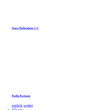
Sauce Hollandaise 1×1
Paella Krokant
zurück
weiter
Wissen