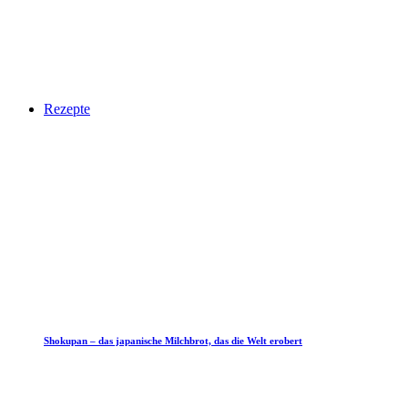
Rezepte
Shokupan – das japanische Milchbrot, das die Welt erobert