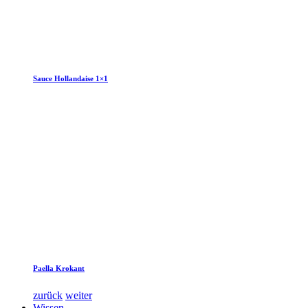
Sauce Hollandaise 1×1
Paella Krokant
zurück
weiter
Wissen