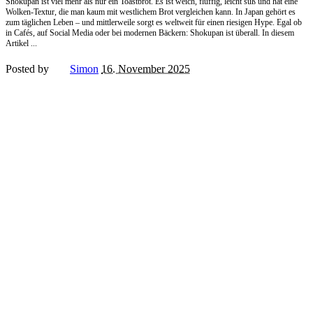
Shokupan ist viel mehr als nur ein Toastbrot. Es ist weich, fluffig, leicht süß und hat eine
Wolken-Textur, die man kaum mit westlichem Brot vergleichen kann. In Japan gehört es
zum täglichen Leben – und mittlerweile sorgt es weltweit für einen riesigen Hype. Egal ob
in Cafés, auf Social Media oder bei modernen Bäckern: Shokupan ist überall. In diesem
Artikel
...
Posted by
Simon
16. November 2025