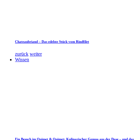
Chateaubriand – Das edelste Stück vom Rindfilet
zurück
weiter
Wissen
Ein Besuch im Quimet & Quimet: Kulinarischer Genuss aus der Dose – und das