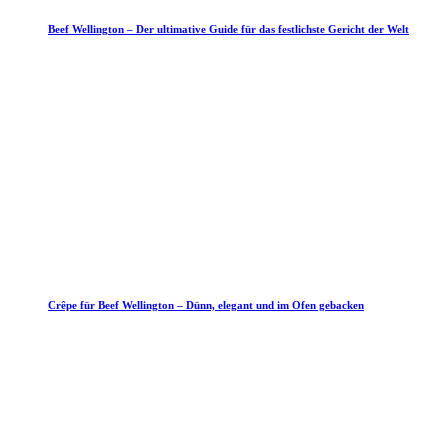
Beef Wellington – Der ultimative Guide für das festlichste Gericht der Welt
Crêpe für Beef Wellington – Dünn, elegant und im Ofen gebacken