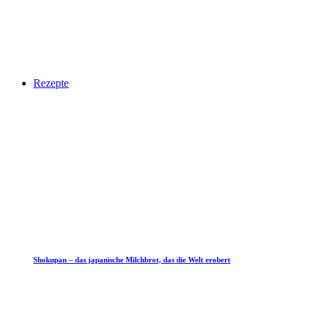
Rezepte
Shokupan – das japanische Milchbrot, das die Welt erobert